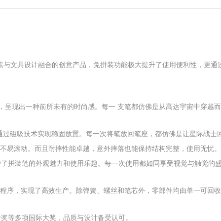
素与文具设计融
合的创意产品，免拼装功能极大提升了使用便利性，更通
，呈现出一种前所未有的时尚感。每一 支笔都仿佛是从高达宇宙中穿越
通过磁吸技术实现稳固放置。每一次将笔放回笔座，都仿佛是让星际战士
定不易滚动。而且耐摔性能卓越，意外摔落也能保持结构完整，使用无忧
持了拼装笔的外观魅力和使用乐趣。每一次使用都如同享受视觉与触觉的
工程序，实现了高效生产。除弹簧、螺丝和笔芯外，零部件均由单一可回
设计奖等多项国际大奖，品质与设计备受认可。