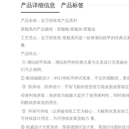
产品详细信息
产品标签
产品名称：逗万拼装笔产品系列
星舰系列产品颜色：星舰银/星舰灰/星舰金
工艺亮点：逗万拼装笔-星舰系列是一款
将潮玩机甲的经典元
趣。
产品特点：
① 潮玩机甲风格：潮玩机甲的经典元素与文具设计完美融合
们为之倾倒。
② 酷炫磁吸设计：科幻停机坪样式笔座，不仅外观酷炫，更
③ 防滚动、防摔设计：宇宙飞船的造型使它能桌面放置稳
④便利免拼装：免拼装功能极大提升了使用便利性，同时保
到酷炫拼装笔的理念。
⑤ 环保可持续：以突破传统工艺为核心，大幅简化复杂加
可持续设计理念，为可持续发展贡献力 量。
⑥ 权威设计大奖加持：荣获德国IF设计奖、美国IDA国际